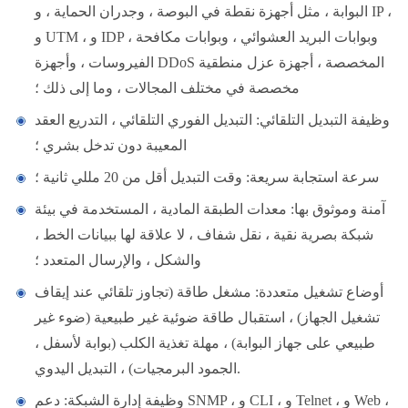
البوابة ، مثل أجهزة نقطة في البوصة ، وجدران الحماية ، و IP ،
و UTM ، و IDP ، وبوابات البريد العشوائي ، وبوابات مكافحة
الفيروسات ، وأجهزة DDoS المخصصة ، أجهزة عزل منطقية
مخصصة في مختلف المجالات ، وما إلى ذلك ؛
وظيفة التبديل التلقائي: التبديل الفوري التلقائي ، التدريع العقد
المعيبة دون تدخل بشري ؛
سرعة استجابة سريعة: وقت التبديل أقل من 20 مللي ثانية ؛
آمنة وموثوق بها: معدات الطبقة المادية ، المستخدمة في بيئة
شبكة بصرية نقية ، نقل شفاف ، لا علاقة لها ببيانات الخط ،
والشكل ، والإرسال المتعدد ؛
أوضاع تشغيل متعددة: مشغل طاقة (تجاوز تلقائي عند إيقاف
تشغيل الجهاز) ، استقبال طاقة ضوئية غير طبيعية (ضوء غير
طبيعي على جهاز البوابة) ، مهلة تغذية الكلب (بوابة لأسفل ،
الجمود البرمجيات) ، التبديل اليدوي.
وظيفة إدارة الشبكة: دعم SNMP ، و CLI ، و Telnet ، و Web ،