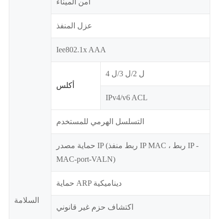
أمن الميناء
عزل المنفذ
Iee802.1x AAA
ل 2/ل 3/ل 4
أكلس
IPv4/v6 ACL
التسلسل الهرمي للمستخدم
حماية مصدر IP (ربط منفذ IP MAC ، ربط IP -
MAC-port-VALN)
حماية ARP ديناميكية
السلامة
اكتشاف حزم غير قانوني