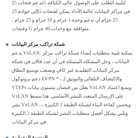
يدعم فتحات 25G لتلبية الطلب على الوصول عالي الكثافة
إلى خوادم 25G في مراكز البيانات عالية الأداء. يمكن لفتحات
25 جرام أن تدعم وحدة 1 جرام و 10 جرام و 25 جرام ،
وفتحات G متوافقة مع وحدات 40 جرام.
شبكة تراكب مركز البيانات
يدعم VxLAN. يمكنه تلبية متطلبات إنشاء شبكة تراكب مركز
البيانات ، وحل المشكلة المتمثلة في أن عدد فالان في شبكة
مركز البيانات التقليدية غير كافٍ ويصعب توسيع النطاق.
دعم بروتوكول EVPN * ، والاكتشاف التلقائي والتوثيق لـ
VTEPs يقلل من فيضان مستوى بيانات VxLAN ويمنع اعتماد
VxLAN على الإرسال المتعدد للنشر الأساسي. هذا يبسط
نشر VxLAN ، ويحسن كفاءة البناء لشبكة الطبقة 2 الكبيرة ،
ويلبي بشكل أفضل متطلبات النشر لشبكة الطبقة 2 الكبيرة
في مركز البيانات.
‏ الهندسة المعمارية