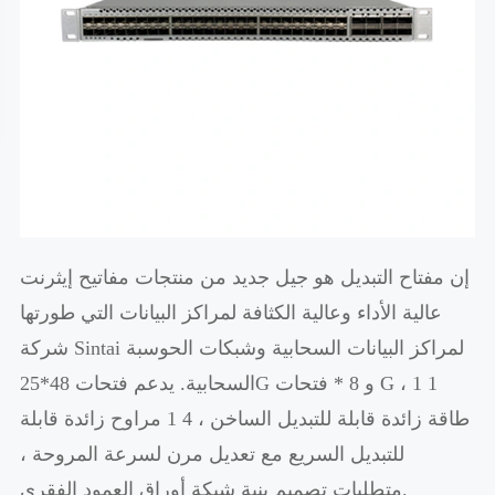
إن مفتاح التبديل هو جيل جديد من منتجات مفاتيح إيثرنت
عالية الأداء وعالية الكثافة لمراكز البيانات التي طورتها
شركة Sintai لمراكز البيانات السحابية وشبكات الحوسبة
السحابية. يدعم فتحات 48*25G و 8 * فتحات G ، 1 1
طاقة زائدة قابلة للتبديل الساخن ، 4 1 مراوح زائدة قابلة
للتبديل السريع مع تعديل مرن لسرعة المروحة ،
متطلبات تصميم بنية شبكة أوراق العمود الفقري.