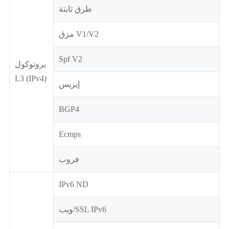
طرق ثابتة
مزق V1/V2
Spf V2
بروتوكول
L3 (IPv4)
إيزيس
BGP4
Ecmps
فروب
IPv6 ND
ويب/SSL IPv6