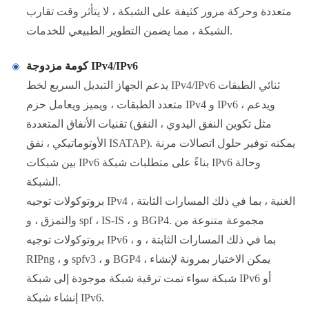
متعددة وحركة مرور كثيفة على الشبكة ، لا يتأثر وقت تقارب
الشبكة ، مما يضمن التطوير الطبيعي للخدمات.
كومة مزدوجة IPv4/IPv6
يدعم الجهاز التبديل السريع لخط IPv4/IPv6 ثنائي الطبقات
متعدد الطبقات ، ويميز ويعامل حزم IPv4 و IPv6 ، ويدعم
تقنيات الأنفاق المتعددة (مثل تكوين النفق اليدوي ، النفق
الأوتوماتيكي ، نفق ISATAP). يمكنه توفير حلول اتصالات مرنة
بين شبكات IPv6 بناءً على متطلبات شبكة IPv6 وحالة
الشبكة.
بروتوكولات توجيه IPv4 الغنية ، بما في ذلك المسارات الثابتة ،
والتمزق ، و spf ، IS-IS ، و BGP4. مجموعة متنوعة من
بروتوكولات توجيه IPv6 ، بما في ذلك المسارات الثابتة ، و
RIPng ، و spfv3 ، و BGP4 ، يمكن الاختيار بمرونة لإنشاء
شبكة سواء تمت ترقية شبكة موجودة إلى شبكة IPv6 أو
إنشاء شبكة IPv6.