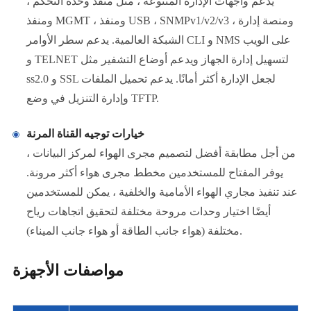
يدعم واجهات الإدارة المتنوعة ، مثل منفذ وحدة التحكم ،
ومنفذ MGMT ، ومنفذ USB ، SNMPv1/v2/v3 ، ومنصة إدارة
الشبكة العالمية. يدعم سطر الأوامر CLI و NMS على الويب
و TELNET لتسهيل إدارة الجهاز ويدعم أوضاع التشفير مثل
ss2.0 و SSL لجعل الإدارة أكثر أمانًا. يدعم تحميل الملفات
وإدارة التنزيل في وضع TFTP.
خيارات توجيه القناة المرنة
من أجل مطابقة أفضل لتصميم مجرى الهواء لمركز البيانات ،
يوفر المفتاح للمستخدمين مخطط مجرى هواء أكثر مرونة.
عند تنفيذ مجاري الهواء الأمامية والخلفية ، يمكن للمستخدمين
أيضًا اختيار وحدات مروحة مختلفة لتحقيق اتجاهات رياح
مختلفة (هواء جانب الطاقة أو هواء جانب الميناء).
مواصفات الأجهزة