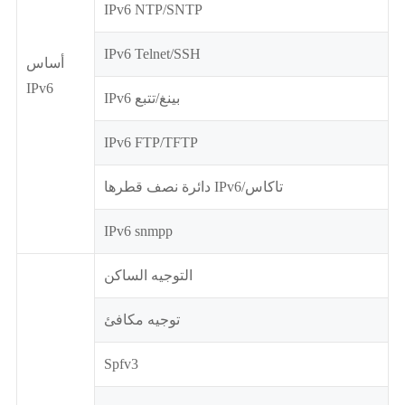
IPv6 NTP/SNTP
IPv6 Telnet/SSH
أساس
IPv6
IPv6 بينغ/تتبع
IPv6 FTP/TFTP
دائرة نصف قطرها IPv6/تاكاس
IPv6 snmpp
التوجيه الساكن
توجيه مكافئ
Spfv3