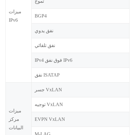
تموج
ميزات
BGP4
IPv6
نفق يدوي
نفق تلقائي
IPv4 فوق نفق IPv6
نفق ISATAP
جسر VxLAN
توجيه VxLAN
ميزات
EVPN VxLAN
مركز
البيانات
M-LAG