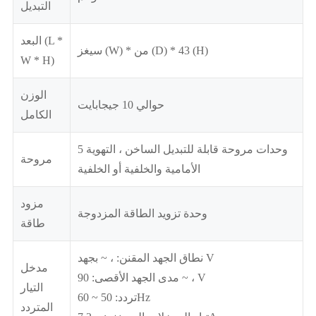
التبديل
البعد (L *
سيغز (W) * من (D) * 43 (H)
W * H)
الوزن
حوالي 10 جيجابايت
الكامل
5 وحدات مروحة قابلة للتبديل الساخن ، التهوية
مروحة
الأمامية والخلفية أو الخلفية
مزود
وحدة تزويد الطاقة المزدوجة
طاقة
نطاق الجهد المقنن: ، ~ بجهد V
مدخل
مدى الجهد الأقصى: 90 ~ ، V
التيار
تردد: 50 ~ 60Hz
المتردد