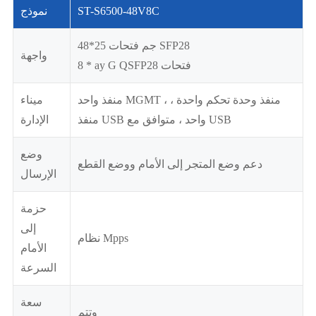
ST-S6500-48V8C
نموذج
48*25 جم فتحات SFP28
واجهة
8 * ay G QSFP28 فتحات
منفذ واحد MGMT ، منفذ وحدة تحكم واحدة ،
ميناء
منفذ USB واحد ، متوافق مع USB
الإدارة
وضع
دعم وضع المتجر إلى الأمام ووضع القطع
الإرسال
حزمة
إلى
نظام Mpps
الأمام
السرعة
سعة
وتتم