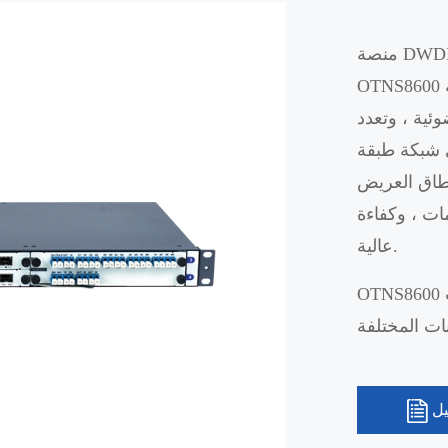
منصة DWDM/CWDM المدمجة لنظام شبكة النقل البصري من النوع
OTNS8600 تستخدم بشكل أساسي في شبكة طبقة الوصول لمنطقة
وئية ، وتعدد
ي شبكة طبقة
نطاق العريض
ات ، وكفاءة
عالية.
OTNS8600 يمكن أن تتعاون مع منتجات سلسلة الاتصالات Sintai