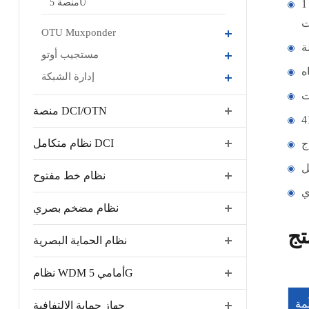
منصة 5U
يدعم الوصول إلى ما يصل إلى 1 * G خدمات ثنائية الاتجاه على قطعة واحدة من المعدات ، وتوسيع سعة الإرسال متاح من خلال حزمة
OTU Muxponder
مستجيب أوتو
إدارة الشبكة
منصة DCI/OTN
نظام متكامل DCI
نظام خط مفتوح
نظام مضخم بصري
تج
نظام الحماية البصرية
نظام WDM أمامي 5G
َمة
جهاز حماية الالتفافية