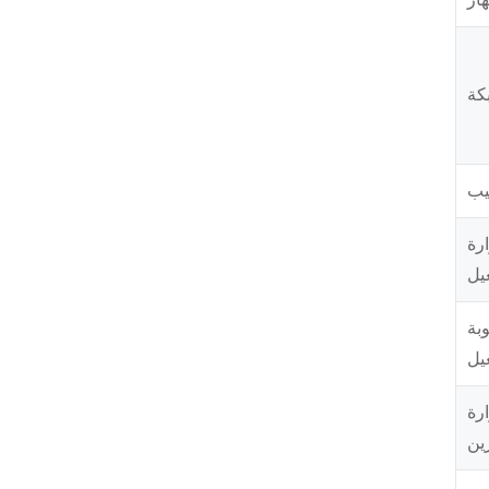
كة
يب
رة
يل
بة
يل
رة
ين