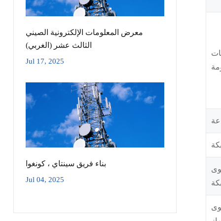
معرض المعلومات الإلكترونية الصيني
الثالث عشر (الغربي)
ات
Jul 17, 2025
مة
عة
كة
بناء فريق سينتاي ، كونغوا
وى
Jul 04, 2025
كة
وى
هاز