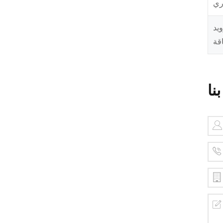
ري
يد
قة
نا