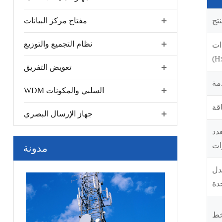
نتج
مفتاح مركز البيانات
نظام التجميع والتوزيع
ات
تعويض التفريق
مة
WDM السلبي والمكونات
قة
جهاز الإرسال البصري
دد
ات
مدونة
دل
حدة
خط