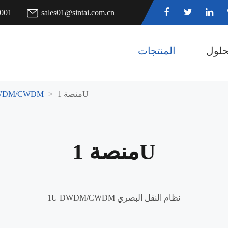
7001
sales01@sintai.com.cn
حلول
المنتجات
منصة 1U
منصة M/CWDM
منصة 1U
1U DWDM/CWDM نظام النقل البصري