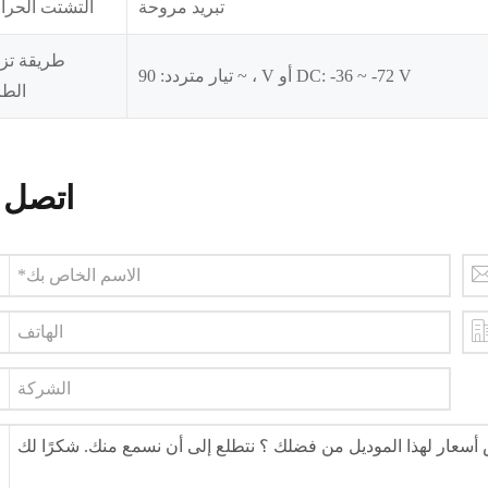
تبريد مروحة
التشتت الحرا
طريقة تزو
تيار متردد: 90 ~ ، V أو DC: -36 ~ -72 V
الطا
اتصل ب