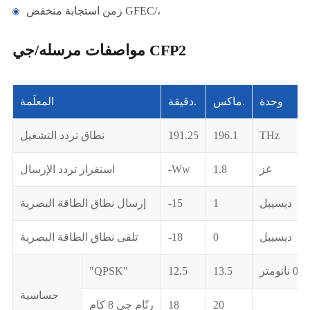
زمن استجابة منخفض GFEC/،
مواصفات مرسله/جي CFP2
وحدة
ماكس.
دقيقة.
المعلَمة
THz
196.1
191.25
نطاق تردد التشغيل
غز
1.8
-Ww
استقرار تردد الإرسال
ديسيبل
1
-15
إرسال نطاق الطاقة البصرية
ديسيبل
0
-18
تلقى نطاق الطاقة البصرية
ر
13.5
12.5
"QPSK"
حساسية
20
18
رنّام جي 8 كام