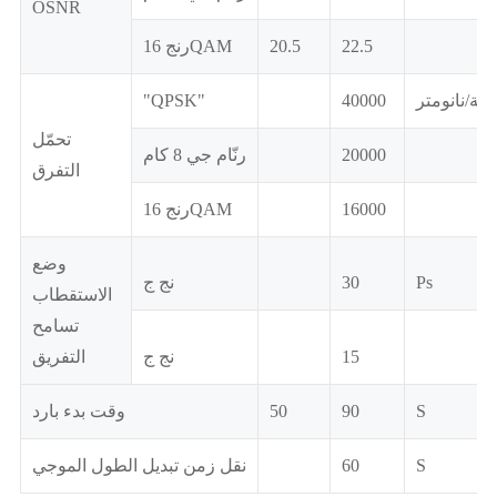
OSNR
22.5
20.5
رنج 16QAM
ظة/نانومتر
40000
"QPSK"
تحمّل
20000
رنّام جي 8 كام
التفرق
16000
رنج 16QAM
وضع
Ps
30
نج ج
الاستقطاب
تسامح
15
نج ج
التفريق
S
90
50
وقت بدء بارد
S
60
نقل زمن تبديل الطول الموجي