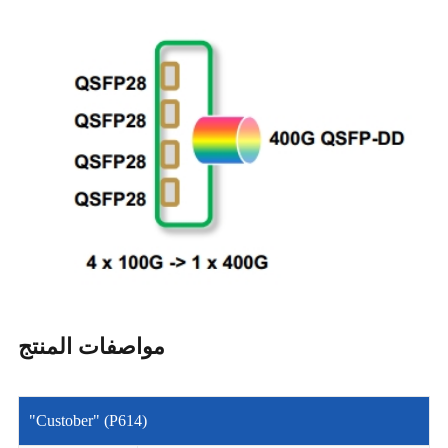
مواصفات المنتج
"Custober" (P614)