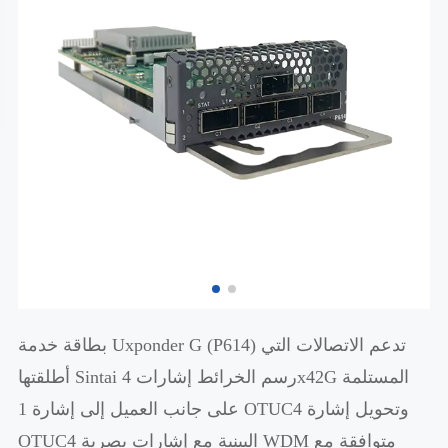
بطاقة خدمة Uxponder G (P614) تدعم الاتصالات التي
أطلقتها Sintai رسم الخرائط إشارات 4x42G المستلمة
على جانب العميل إلى إشارة 1 OTUC4 وتحويل إشارة
OTUC4 البينية مع إشارات بصرية WDM متوافقة مع