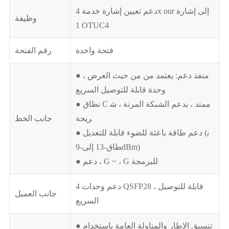
دعم تعيين إشارة خدمة 4x our إلى إشارة
وظيفة
1 OTUC4
فتحة واحدة
رقم الفتحة
● منفذ دعم: يعتمد من من حيث العرض ،
وحدة قابلة للتوصيل السريع
● نطاق C ممتد ، يدعم الشبكة المرنة ، ش
ريحة
جانب الخط
● دعم طاقة باعثة للضوء قابلة للتعديل (ن
طاق-13 إلى-9dBm)
● دعم ، G ~ ، G للبرمجة
دعم وحدات 4 QSFP28 ، قابلة للتوصيل
جانب العميل
السريع
● تنسيق الإطار والمناولة العامة باستخدام