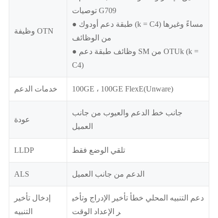
توصيات G709
● طبقة دعم أودوك (k = C4) مساءً وغيرها
وظيفة OTN
من الوظائف
● وظائف طبقة دعم SM من OTUk (k =
C4)
100GE ، 100GE FlexE(Unware)
خدمات الدعم
جانب خط الدعم والعيوب من جانب
عودة
العميل
تلقي الوضع فقط
LLDP
الدعم من جانب العميل
ALS
دعم التنبيه المحلي خطأ تأخير الإدراج وتأخي
إدخال تأخير
ر الإعداد الوقت
التنبيه