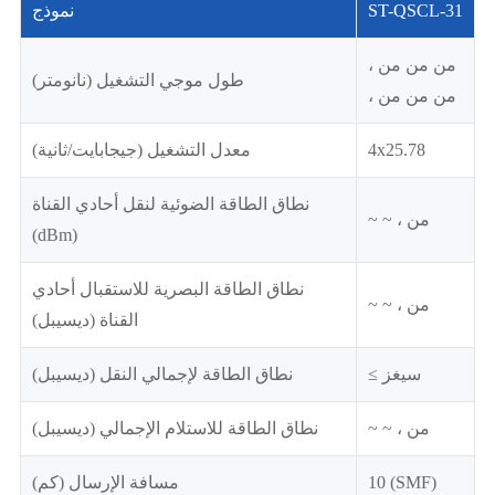
ST-QSCL-31
نموذج
، من من من
طول موجي التشغيل (نانومتر)
، من من من
4x25.78
معدل التشغيل (جيجابايت/ثانية)
نطاق الطاقة الضوئية لنقل أحادي القناة
~ ~ ، من
(dBm)
نطاق الطاقة البصرية للاستقبال أحادي
~ ~ ، من
القناة (ديسيبل)
≤ سيغز
نطاق الطاقة لإجمالي النقل (ديسيبل)
~ ~ ، من
نطاق الطاقة للاستلام الإجمالي (ديسيبل)
10 (SMF)
مسافة الإرسال (كم)