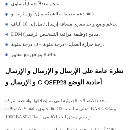
تدعم معدلاً إجمالياً يساوي!
دعم تطبيقات الشبكة مثل: أوز إيثرنت و otu3.
يدعم وضع واحد بصري مسافة إرسال تصل إلى 10 ألياف.
DDM مدمج (وظيفة مراقبة التشخيص الرقمي).
درجة حرارة العمل: 0 درجة مئوية ~ 70 درجة مئوية.
يتوافق مع معايير RoHS.
نظرة عامة على الإرسال و الإرسال و الإرسال
و الإرسال و G QSFP28 أحادية الوضع
وحدة الاتصالات الضوئية التي تم إطلاقها بواسطة شركة
الاتصالات Sintai ، تحتوي ltd على سلسلة 100GBASE-SR4 و
100GBASE-LR4 وتدعم معدل الحد الأقصى لـ
تستخدم هذه السلسلة من المنتجات منفذ بصري LC أو MPO