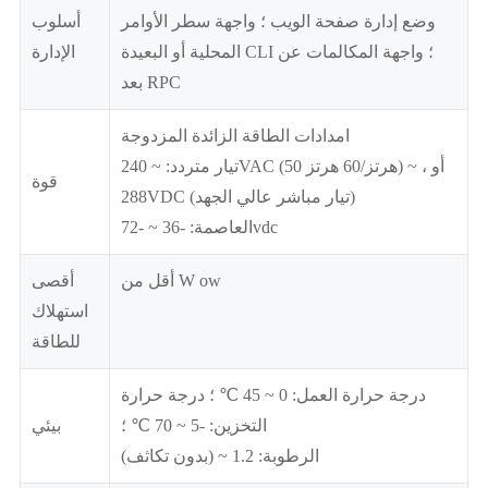
وضع إدارة صفحة الويب ؛ واجهة سطر الأوامر
أسلوب
المحلية أو البعيدة CLI ؛ واجهة المكالمات عن
الإدارة
بعد RPC
امدادات الطاقة الزائدة المزدوجة
تيار متردد: ~ 240VAC (50 هرتز/60 هرتز) أو ، ~
قوة
288VDC (تيار مباشر عالي الجهد)
العاصمة: -36 ~ -72vdc
أقل من W ow
أقصى
استهلاك
للطاقة
درجة حرارة العمل: 0 ~ 45 ℃ ؛ درجة حرارة
التخزين: -5 ~ 70 ℃ ؛
بيئي
الرطوبة: 1.2 ~ (بدون تكاثف)