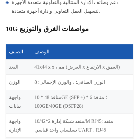
دعم وظائف الإدارة المتتالية والتعاونية متعددة الأجهزة
لتسهيل العمل التعاوني وإدارة أجهزة متعددة.
10G مواصفات الغرق والتوزيع
الوصف
الصنف
41x44 x x ، مم (العرض x الارتفاع x العمق)
البعد
الوزن الصافي: ، والوزن الإجمالي: 8
الوزن
منافذ 48 * 10GE (SFP +) ؛ منافذ 6 *
واجهة
100GE/40GE (QSFP28)
بيانات
منفذ شبكة إدارة 2*10/42/M RJ45; منفذ
واجهة
تسلسلي واحد قياسي UART ، RJ45
الإدارة