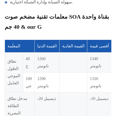
سهولة الصيانة وإدارة الشبكة اختيارية.
معلمات تقنية مضخم صوت SOA بقناة واحدة
40 جم & our G
أقصى قيمة
القيمة العادية
القيمة الدنيا
المعلَمة
40
1260
1340
نطاق
نانومتر
نانومتر
ج
الطول
الموجي
100
1290
1320
العامل
نانومتر
نانومتر
جي
-10 ديسيبل
-20 ديسيبل
مدخل نطاق
الطاقة
البصرية