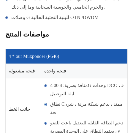
والحرم الجامعي والحوسبة السحابية وما إلى ذلك.
وصلات G للبنية التحتية الحالية OTN /DWDM
مواصفات المنتج
4 * our Muxponder (P646)
فتحة واحدة
فتحة مشغولة
4 منافذ بصرية: 4 00G وحدات DCO ، ق
ابلة للتوصيل
نطاق C ممتد ، يدعم شبكة مرنة ، شري
جانب الخط
حة
دعم الطاقة القابلة للتعديل باعث للضو
ء ، يعتمد النطاق على الوحدة البصرية