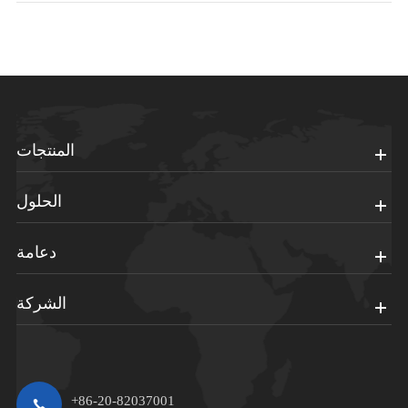
المنتجات
الحلول
دعامة
الشركة
+86-20-82037001