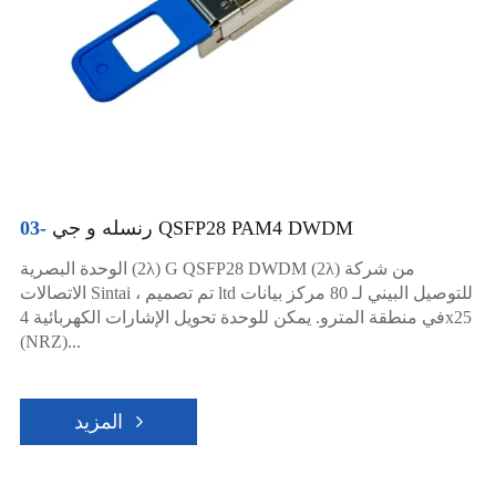
رنسله و جي QSFP28 PAM4 DWDM
03-
الوحدة البصرية (2λ) G QSFP28 DWDM (2λ) من شركة
الاتصالات Sintai ، تم تصميم ltd للتوصيل البيني لـ 80 مركز بيانات
في منطقة المترو. يمكن للوحدة تحويل الإشارات الكهربائية 4x25
(NRZ)...
المزيد