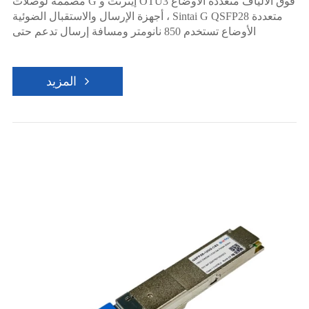
مصممة لوصلات G إيثرنت و OTU3 فوق الألياف متعددة الأوضاع
، أجهزة الإرسال والاستقبال الضوئية Sintai G QSFP28 متعددة
الأوضاع تستخدم 850 نانومتر ومسافة إرسال تدعم حتى
المزيد