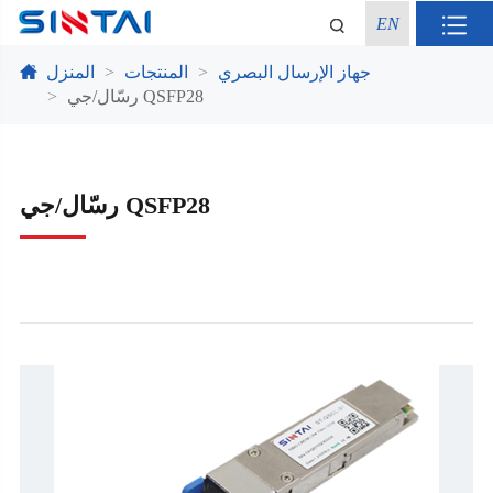
EN
جهاز الإرسال البصري
المنتجات
المنزل
رسّال/جي QSFP28
رسّال/جي QSFP28