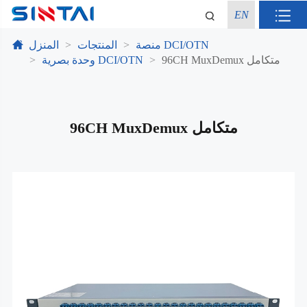
EN
منصة DCI/OTN
المنتجات
المنزل
96CH MuxDemux متكامل
وحدة بصرية DCI/OTN
96CH MuxDemux متكامل