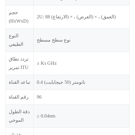
حجم
2U: 88 (الارتفاع) × ، (العرض) × ، (العمق)
(HxWxD)
النوع
نوع سطح مسطح
الطيفي
تردد نطاق
± Ks GHz
تمرير ITU
0.4 نانومتر (50 جيجابايت)
تباعد القناة
96
رقم القناة
دقة الطول
≤ 0.04nm
الموجي
فقدان