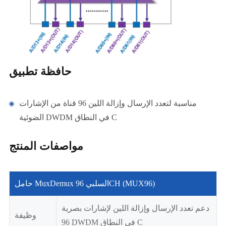
حافظة تطبيق
مناسبة لتعدد الإرسال وإزالة اللين 96 قناة من الإشارات
الضوئية DWDM في النطاق C
مواصفات المنتج
حامل MuxDemux السلبي 96CH (MUX96)
دعم تعدد الإرسال وإزالة اللين لإشارات بصرية
وظيفة
96 DWDM في النطاق C