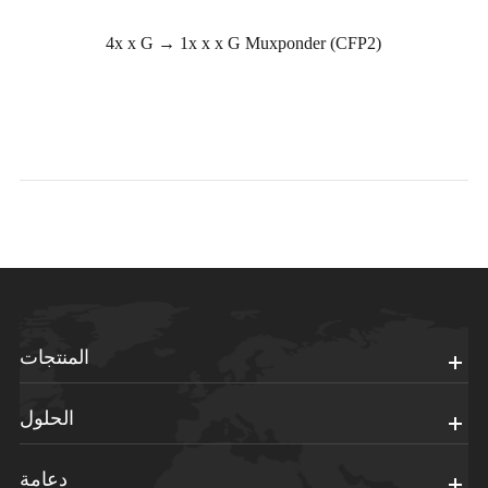
4x x G → 1x x x G Muxponder (CFP2)
المنتجات
الحلول
دعامة