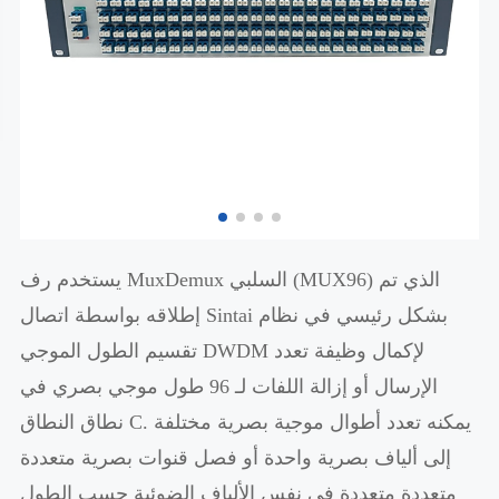
يستخدم رف MuxDemux السلبي (MUX96) الذي تم
إطلاقه بواسطة اتصال Sintai بشكل رئيسي في نظام
تقسيم الطول الموجي DWDM لإكمال وظيفة تعدد
الإرسال أو إزالة اللفات لـ 96 طول موجي بصري في
نطاق النطاق C. يمكنه تعدد أطوال موجية بصرية مختلفة
إلى ألياف بصرية واحدة أو فصل قنوات بصرية متعددة
متعددة متعددة في نفس الألياف الضوئية حسب الطول