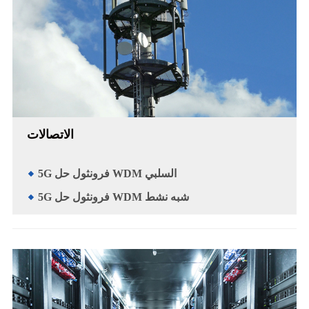
الاتصالات
5G فرونثول حل WDM السلبي
5G فرونثول حل WDM شبه نشط