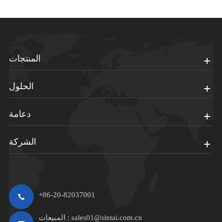
المنتجات
الحلول
دعامة
الشركة
+86-20-82037001
sales01@sintai.com.cn
المبيعات :