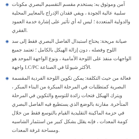
آمن وموثوق به: يستخدم مقسم التقسيم البصري مكونات
سلبية عالية الجودة ، ويفي فقدان الإدراج بالمعايير المحلية
والدولية المتعددة ؛ ليس له أي تأثير على إشارة خدمة العمود
الفقري.
صيانة مريحة: يحتاج استبدال الفاصل البصري فقط إلى سد
اللوح وفصله ، دون إزالة الهيكل بالكامل ؛ تعتمد جميع
الواجهات منفذ على اللوحة الأمامية ، ونوع الواجهة الموحد هو
واجهة LC/PC الأكثر شيوعًا في الصناعة.
فعالة من حيث التكلفة: يمكن تكوين اللوحة الفردية المقسمة
البصرية كمتطلبات في المرحلة المبكرة من البناء المبكر ،
ويترك الهيكل فتحات زائدة للتوسع والتكوين في المرحلة
المتأخرة. مقارنة بالوضع الذي يستطيع فيه الفاصل البصري
في حزمة الماكينة التقليدية القيام بالتوسع فقط من خلال
كومة المعدات ، فإنه يقلل بشكل كبير من استثمار الشاسيه
ومساحة غرفة المعدات.