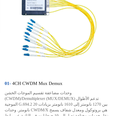
01-
4CH CWDM Mux Demux
وحدات مضاعفة تقسيم الموجات الخشن
(CWDM)/Demultiplexer (MUX/DEMUX) تدعم الأطوال
الموجية G.694.2 بين 1270 نانومتر إلى 1610 نانومتر بزيادات 20
نانومتر. وحدات CWDM/X هي بروتوكول ومعدل شفاف يسمح
بنقل خدمات مختلفة تصل إلى 10 جيجابايت في الثانية عبر رابط