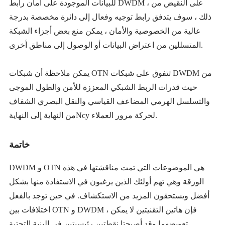
للبيانات الموجودة على أمان رابط DWDM ، على النقيض من
ذلك ، سوف يتدفق رابط توجيه وفعال إلى دائرة مخصصة بدرجة
عالية من الخصوصية والأمان ، يمكن منع بعض أجزاء الشبكة
المتسللين من اعتراض البيانات أو الوصول إلى مناطق أخرى.
يمكن ملاحظة أن شبكات OTN تتفوق على شبكات DWDM من
حيث قدرات الربط الشبكي المعززة للأمن والطول الموجى
والتسلسل الهرمي المضاعف القياسي والنقل البصري الشفاف
من النهاية إلى النهايةNcy لحركة مرور العملاء.
خاتمة
DWDM و OTN هي الموضوعات التي تمت مناقشتها في هذه
الورقة وهي تهم أولئك الذين يرغبون في الاستفادة منها بشكل
أفضل ويستحقون المزيد من الاستكشاف. في حين توجد بالفعل
اختلافات بين OTN و DWDM ، فإن هاتين التقنيتين لا يمكن
تعويضهما وقد أصبحتا نقطتين رئيسيتين في البنية التحتية