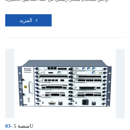
المزيد
منصة 5U
03-