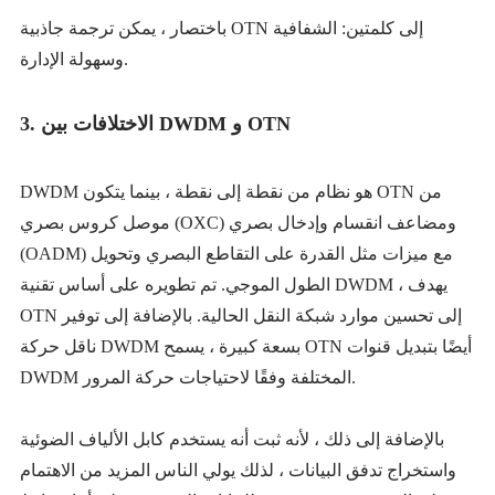
باختصار ، يمكن ترجمة جاذبية OTN إلى كلمتين: الشفافية
وسهولة الإدارة.
3. الاختلافات بين DWDM و OTN
DWDM هو نظام من نقطة إلى نقطة ، بينما يتكون OTN من
موصل كروس بصري (OXC) ومضاعف انقسام وإدخال بصري
(OADM) مع ميزات مثل القدرة على التقاطع البصري وتحويل
الطول الموجي. تم تطويره على أساس تقنية DWDM ، يهدف
OTN إلى تحسين موارد شبكة النقل الحالية. بالإضافة إلى توفير
ناقل حركة DWDM بسعة كبيرة ، يسمح OTN أيضًا بتبديل قنوات
DWDM المختلفة وفقًا لاحتياجات حركة المرور.
بالإضافة إلى ذلك ، لأنه ثبت أنه يستخدم كابل الألياف الضوئية
واستخراج تدفق البيانات ، لذلك يولي الناس المزيد من الاهتمام