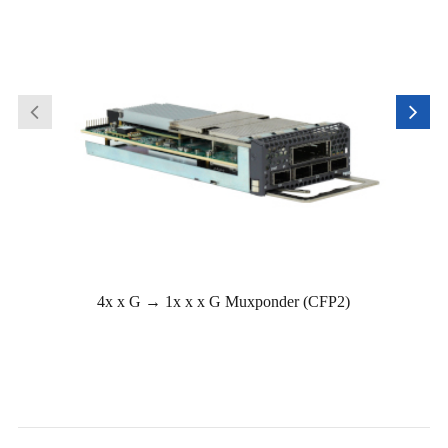
4x x G → 1x x x G Muxponder (CFP2)