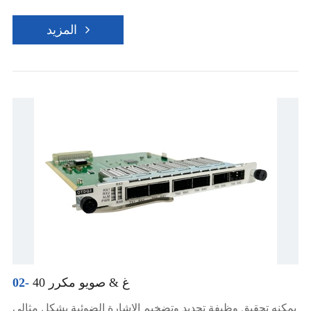
المزيد
40 غ & صويو مكرر
02-
يمكنه تحقيق وظيفة تجديد وتضخيم الإشارة الضوئية بشكل مثالي