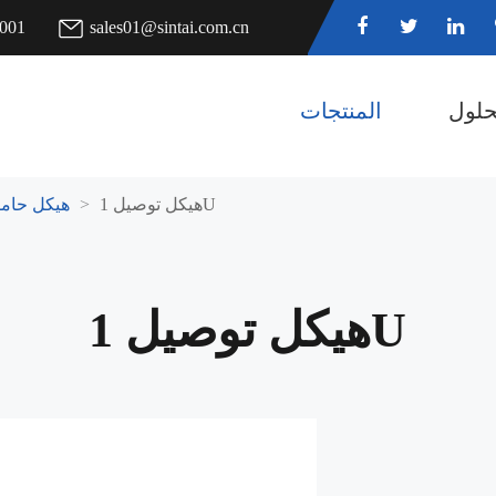
7001
sales01@sintai.com.cn
حلول
المنتجات
هيكل توصيل 1U
هيكل حامل
هيكل توصيل 1U