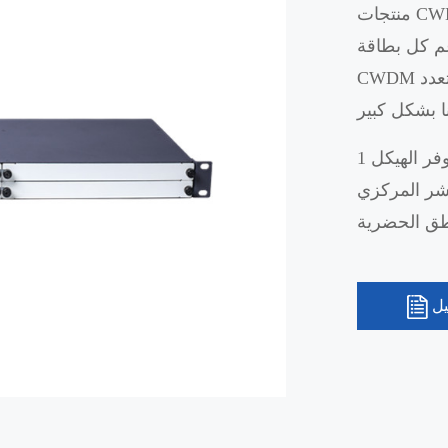
منتجات CWDM ذات المكونات 1U التي قدمتها شركة Sintai هي
ما يصل إلى 18 موجة
CWDM متعدد/demultiplex. يمكن تكوين بطاقة CWDM بمرونة وفقًا
يمكن أن يوفر الهيكل 1U 4 فتحات لدعم جميع أنواع بطاقات CWDM.
 ويستخدم على نطاق واسع في