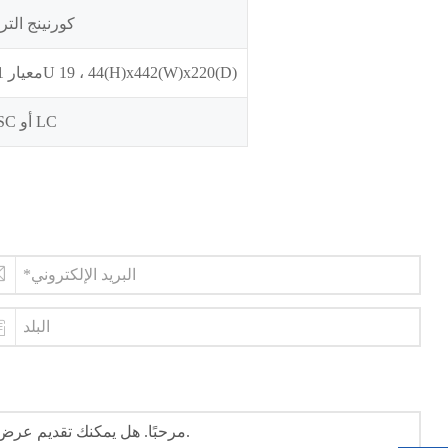
كورنينج الترا
معيار 1U 19 ، 44(H)x442(W)x220(D)
SC أو LC