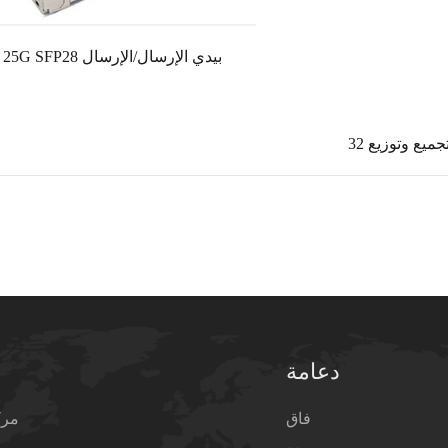
25G SFP28 بيدي الإرسال/الإرسال
دعامة
فاق
مرك