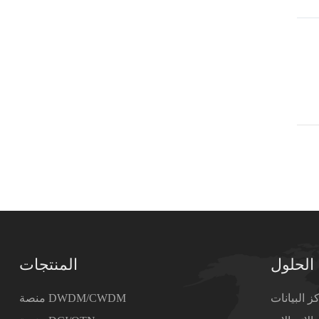
الحلول
المنتجات
ز البيانات
منصة DWDM/CWDM