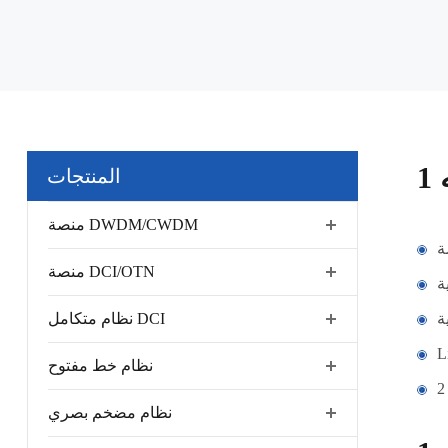
المنتجات
منصة DWDM/CWDM
ة
منصة DCI/OTN
ة
ة
نظام متكامل DCI
نظام خط مفتوح
نظام مضخم بصري