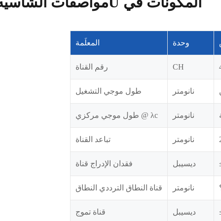
مواصفات الشاسيه 1U المكونات في
وحدة
المعلَمة
CH
رقم القناة
نانومتر
طول موجي التشغيل
نانومتر
طول موجي مركزي @ λc
نانومتر
تباعد القناة
ديسيبل
فقدان الإدراج قناة
نانومتر
قناة النطاق الترددي النطاق
ديسيبل
قناة تموج